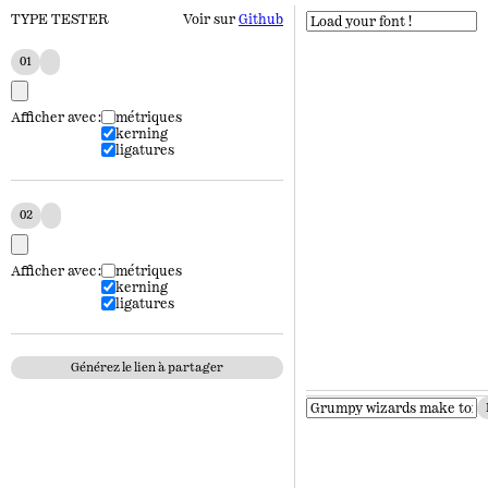
TYPE TESTER
Voir sur
Github
01
Afficher avec :
métriques
kerning
ligatures
02
Afficher avec :
métriques
kerning
ligatures