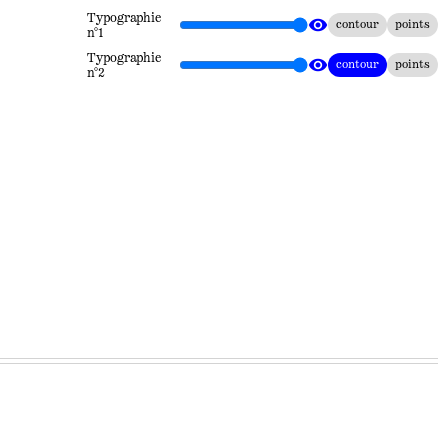
Typographie
visibility
contour
points
n°1
Typographie
visibility
contour
points
n°2